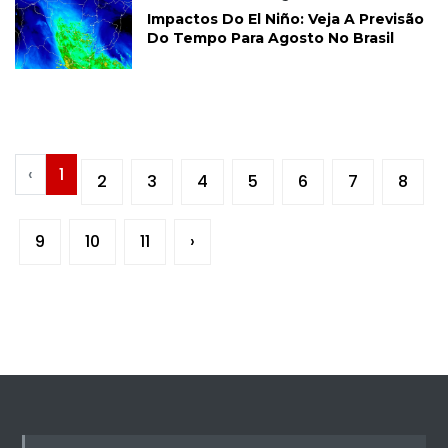
Impactos Do El Niño: Veja A Previsão
Do Tempo Para Agosto No Brasil
‹
1
2
3
4
5
6
7
8
9
10
11
›